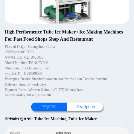
High Performence Tube Ice Maker / Ice Making Machines
For Fast Food Shops Shop And Restaurant
Place of Origin: Guangzhou, China
পরিচিতিমুলক নাম: CBFI
সাক্ষ্যদান: ISO, CE, BV, SGS
Model Number: TV10-TV300
Minimum Order Quantity: 1 set
মূল্য: USD1 - USD999999
Packaging Details: Standard wooden case for the 1 ton Tube ice machine
Delivery Time: 30 work days
Payment Terms: Western Union, L/C, T/T, MoneyGram
Supply Ability: 60 set per month
বিস্তারিত
Description
বিশেষভাবে তুলে ধরা:
Tube Ice Machine
,
Tube Ice Maker
1পিএলসি:
জার্মানি সিমেন্স