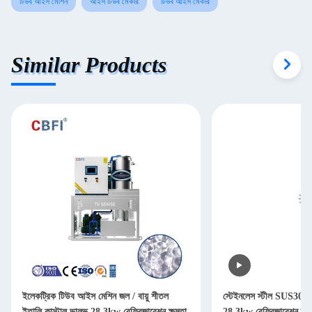
টিউব আইস মেশিন
আইস টিউব মেকার
টিউব আইস মেকার
Similar Products
ইলেকট্রিক টিউব আইস মেশিন জল / বায়ু শীতল
স্টেইনলেস স্টীল SUS304 আ
ইতালি কাস্টাল ভালভ 28.3kw রেফ্রিজারেশন ক্ষমতা
28.3kw রেফ্রিজারেশন ক্ষমত