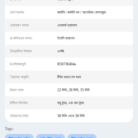
2কম্প্রেসার:
জার্মানি / জার্মানি বক / আমেরিকা কোপল্যান্ড
3প্রসারণ ভালভ:
ডেনমার্ক ড্যানফস
4সোলিনয়েড ভালভ:
ইতালি ক্যাসেল
5বৈদ্যুতিক উপাদান:
এলজি
6রেফ্রিজারেন্ট:
R507/R404a
7বরফের আকৃতি:
টিউব বরফ/শেল বরফ
8বরফ ব্যাস:
22 মিমি; 28 মিমি; 35 মিমি
9শীতল সিস্টেম:
বায়ু ঠান্ডা, এবং জল ঠান্ডা
10বরফের দৈর্ঘ্য:
30 মিমি থেকে 50 মিমি
Tags: