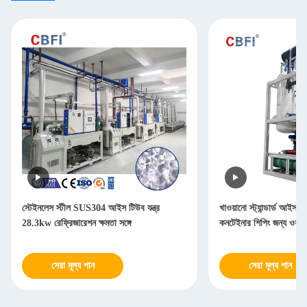
স্টেইনলেস স্টীল SUS304 আইস টিউব যন্ত্র
খাওয়ানো স্ট্যান্ডার্ড আইস
28.3kw রেফ্রিজারেশন ক্ষমতা সঙ্গে
কনটেইনার শিপিং জন্য ওয়াই
সেরা মূল্য পান
সেরা মূল্য পান