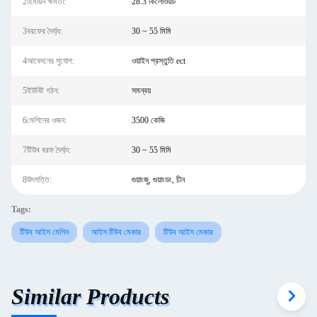
2হিমায়ন ক্ষমতা:
28.3 কিলোওয়াট
3বরফের দৈর্ঘ্য:
30 ~ 55 মিমি
4আবেদনের সুযোগ:
ওয়াইন প্রস্তুতি ect
5ইউনিট গঠন:
সমন্বয়
6মেশিনের ওজন:
3500 কেজি
7টিউব বরফ দৈর্ঘ্য:
30 ~ 55 মিমি
8উৎপত্তি:
গুয়াংজু, গুয়াংডং, চীন
Tags:
টিউব আইস মেশিন
আইস টিউব মেকার
টিউব আইস মেকার
Similar Products