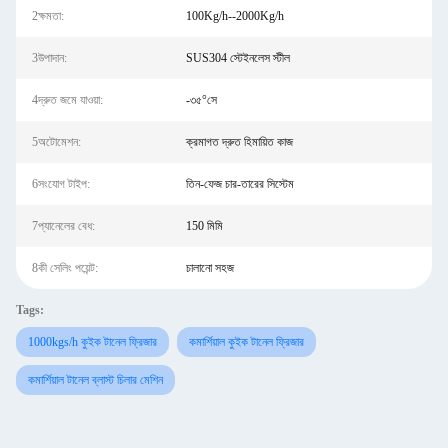
2ক্ষমতা:
100Kg/h--2000Kg/h
3উপাদান:
SUS304 স্টেইনলেস স্টীল
4দ্রুত জমে যাওয়া:
-৩৫°সে
5অটোমেশন:
ক্রমাগত দ্রুত হিমায়িত কাজ
6সংযোগ টাইপ:
তিন-ফেজ চার-তারের সিস্টেম
7প্যানেলের বেধ:
150 মিমি
8কী সেলিং পয়েন্ট:
চালানো সহজ
Tags:
1000kgs/h কুইক টানেল ফ্রিজার
কমার্শিয়াল কুইক টানেল ফ্রিজার
কমার্শিয়াল টানেল ব্লাস্ট চিলার মেশিন