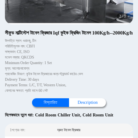
2
/
3
সীফুড মাল্টিস্টেপ টানেল ফ্রিজার Iqf কুইক ফ্রিজিং টানেল 100Kg/h--2000Kg/h
উৎপত্তি স্থল: গুয়াংজু, চীন
পরিচিতিমুলক নাম: CBFI
সাক্ষ্যদান: CE, ISO
মডেল নম্বার: QKCDS
Minimum Order Quantity: 1 Set
মূল্য: আলোচনাযোগ্য
প্যাকেজিং বিবরণ: কুইক টানেল ফ্রিজারের জন্য স্ট্যান্ডার্ড কাঠের কেস
Delivery Time: 30 days
Payment Terms: L/C, T/T, Western Union,
যোগানের ক্ষমতা: প্রতি মাসে 60 সেট
বিস্তারিত
Description
বিশেষভাবে তুলে ধরা:
Cold Room Chiller Unit
,
Cold Room Unit
1পণ্যের নাম:
দ্রুত টানেল ফ্রিজার