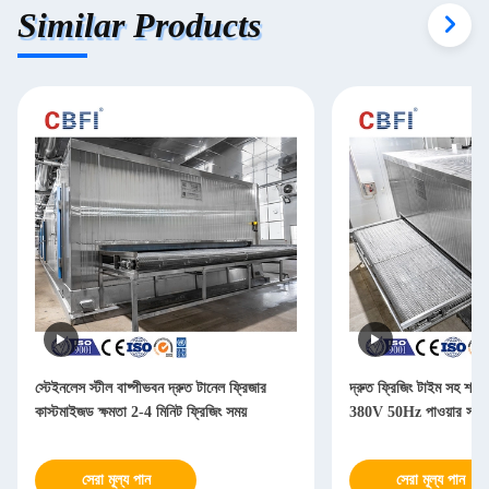
Similar Products
স্টেইনলেস স্টীল বাষ্পীভবন দ্রুত টানেল ফ্রিজার
দ্রুত ফ্রিজিং টাইম সহ শক
কাস্টমাইজড ক্ষমতা 2-4 মিনিট ফ্রিজিং সময়
380V 50Hz পাওয়ার সাপ্
সেরা মূল্য পান
সেরা মূল্য পান