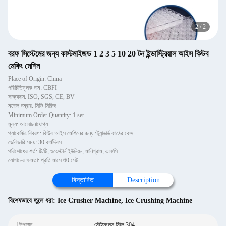
2
/
2
বরফ সিস্টেমের জন্য কাস্টমাইজড 1 2 3 5 10 20 টন ইন্ডাস্ট্রিয়াল আইস কিউব
মেকিং মেশিন
Place of Origin: China
পরিচিতিমুলক নাম: CBFI
সাক্ষ্যদান: ISO, SGS, CE, BV
মডেল নম্বার: সিভি সিরিজ
Minimum Order Quantity: 1 set
মূল্য: আলোচনাযোগ্য
প্যাকেজিং বিবরণ: কিউব আইস মেশিনের জন্য স্ট্যান্ডার্ড কাঠের কেস
ডেলিভারি সময়: 30 কর্মদিবস
পরিশোধের শর্ত: টি/টি, ওয়েস্টার্ন ইউনিয়ন, মানিগ্রাম, এল/সি
যোগানের ক্ষমতা: প্রতি মাসে 60 সেট
বিস্তারিত
Description
বিশেষভাবে তুলে ধরা:
Ice Crusher Machine
,
Ice Crushing Machine
1উপাদান:
স্টেইনলেস স্টিল 304