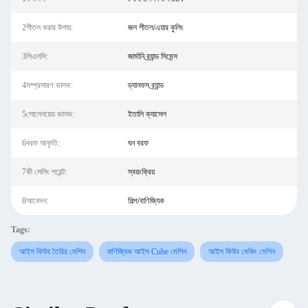
2শীতল করার উপায়:
জল শীতল/এয়ার কুলিং
3পিএলসি:
জার্মানি ব্র্যান্ড সিমেন্স
4সম্প্রসারণ ভালভ:
ড্যানফস ব্র্যান্ড
5সোলেনয়েড ভালভ:
ইতালি ক্যাসেল
6বরফ আকৃতি:
ঘন বরফ
7কী সেলিং পয়েন্ট:
স্বয়ংক্রিয়
8আবেদন:
শিল্প/বাণিজ্যিক
Tags:
আইস কিউব তৈরির মেশিন
বাণিজ্যিক আইস Cube মেশিন
আইস কিউব মেকিং মেশিন