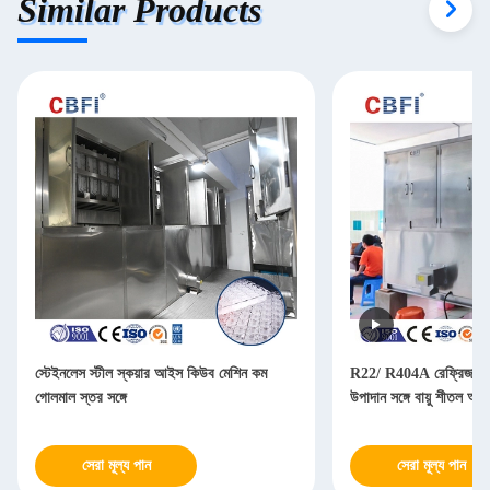
Similar Products
স্টেইনলেস স্টীল স্কয়ার আইস কিউব মেশিন কম
R22/ R404A রেফ্রিজারেন্ট
গোলমাল স্তর সঙ্গে
উপাদান সঙ্গে বায়ু শীতল আ
সেরা মূল্য পান
সেরা মূল্য পান