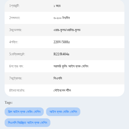
1গ্যারান্টি:
১ বছর
2সক্ষমতা:
৩-২০০ টন/দিন
3কন্ডেনসার:
এয়ার-কুলড/ওয়াটার-কুলড
4শক্তি:
220V/50Hz
5রেফ্রিজারেন্ট:
R22/R404a
6পণ্যের নাম:
সরাসরি কুলিং আইস ব্লক মেশিন
7কন্ট্রোলার:
পিএলসি
8ইভাপোরেটর:
স্টেইনলেস স্টীল
Tags:
শিল্প আইস ব্লক মেকিং মেশিন
আইস ব্লক মেকিং মেশিন
পিএলসি নিয়ন্ত্রিত আইস ব্লক মেশিন