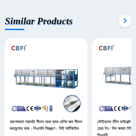
Similar Products
ধারণক্ষমতা সরাসরি শীতল বরফ ব্লক মেশিন জল শীতল
স্টেইনলেস স্টীল ডাইরেক্ট ক
কনডেন্সার সঙ্গে - পিএলসি নিয়ন্ত্রণ - সিই সার্টিফাইড
200 টন / দিন ক্ষমতা সিই / 
পিএলসি