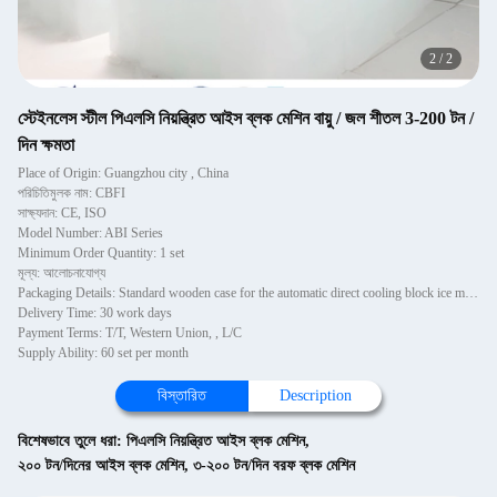
2
/
2
স্টেইনলেস স্টীল পিএলসি নিয়ন্ত্রিত আইস ব্লক মেশিন বায়ু / জল শীতল 3-200 টন /
দিন ক্ষমতা
Place of Origin: Guangzhou city , China
পরিচিতিমুলক নাম: CBFI
সাক্ষ্যদান: CE, ISO
Model Number: ABI Series
Minimum Order Quantity: 1 set
মূল্য: আলোচনাযোগ্য
Packaging Details: Standard wooden case for the automatic direct cooling block ice machine
Delivery Time: 30 work days
Payment Terms: T/T, Western Union, , L/C
Supply Ability: 60 set per month
বিস্তারিত
Description
বিশেষভাবে তুলে ধরা:
পিএলসি নিয়ন্ত্রিত আইস ব্লক মেশিন
,
২০০ টন/দিনের আইস ব্লক মেশিন
,
৩-২০০ টন/দিন বরফ ব্লক মেশিন