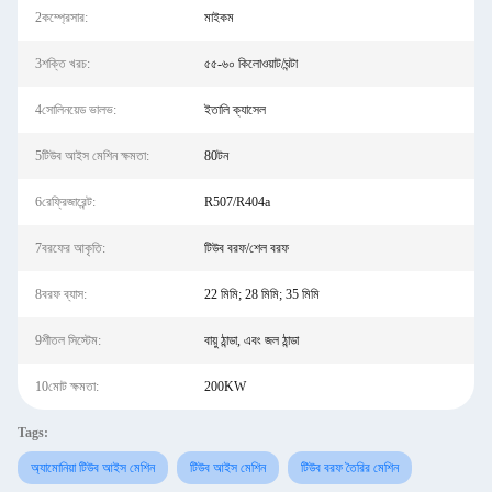
2কম্প্রেসার:
মাইকম
3শক্তি খরচ:
৫৫-৬০ কিলোওয়াট/ঘন্টা
4সোলিনয়েড ভালভ:
ইতালি ক্যাসেল
5টিউব আইস মেশিন ক্ষমতা:
80টন
6রেফ্রিজারেন্ট:
R507/R404a
7বরফের আকৃতি:
টিউব বরফ/শেল বরফ
8বরফ ব্যাস:
22 মিমি; 28 মিমি; 35 মিমি
9শীতল সিস্টেম:
বায়ু ঠান্ডা, এবং জল ঠান্ডা
10মোট ক্ষমতা:
200KW
Tags:
অ্যামোনিয়া টিউব আইস মেশিন
টিউব আইস মেশিন
টিউব বরফ তৈরির মেশিন