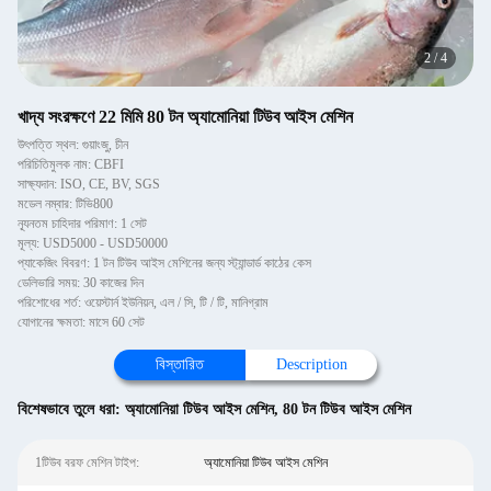
2
/
4
খাদ্য সংরক্ষণে 22 মিমি 80 টন অ্যামোনিয়া টিউব আইস মেশিন
উৎপত্তি স্থল: গুয়াংজু, চীন
পরিচিতিমুলক নাম: CBFI
সাক্ষ্যদান: ISO, CE, BV, SGS
মডেল নম্বার: টিভি800
ন্যূনতম চাহিদার পরিমাণ: 1 সেট
মূল্য: USD5000 - USD50000
প্যাকেজিং বিবরণ: 1 টন টিউব আইস মেশিনের জন্য স্ট্যান্ডার্ড কাঠের কেস
ডেলিভারি সময়: 30 কাজের দিন
পরিশোধের শর্ত: ওয়েস্টার্ন ইউনিয়ন, এল / সি, টি / টি, মানিগ্রাম
যোগানের ক্ষমতা: মাসে 60 সেট
বিস্তারিত
Description
বিশেষভাবে তুলে ধরা:
অ্যামোনিয়া টিউব আইস মেশিন
,
80 টন টিউব আইস মেশিন
1টিউব বরফ মেশিন টাইপ:
অ্যামোনিয়া টিউব আইস মেশিন