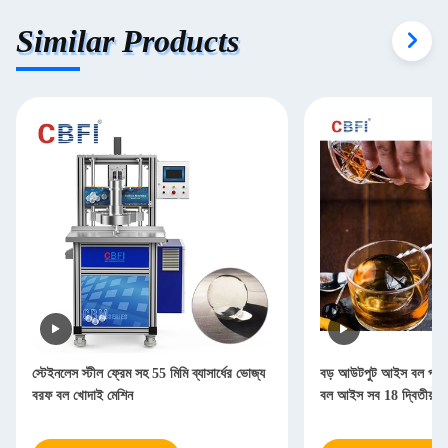
Similar Products
স্টেইনলেস স্টীল ফ্রেম সহ 55 মিমি ব্যাসার্ধের ভোজ্য
বড় আউটপুট আইস বল প্রস্
বরফ বল খোদাই মেশিন
বল আইস সব 18 দ্বিতীয়