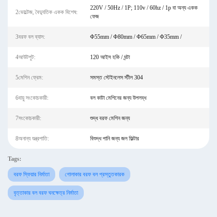
220V / 50Hz / 1P; 110v / 60hz / 1p বা অন্য একক
2ভোল্টেজ, বৈদ্যুতিক একক বিশেষ:
ফেজ
3বরফ বল ব্যাস:
Φ55mm / Φ80mm / Φ65mm / Φ35mm /
4আউটপুট:
120 আইস হকি / ঘন্টা
5মেশিন ফ্রেম:
সমস্ত স্টেইনলেস স্টীল 304
6বায়ু সংকোচকারী:
বল কাটা মেশিনের জন্য উপলব্ধ
7সংকোচকারী:
শুদ্ধ বরফ মেশিন জন্য
8অনান্য যন্ত্রপাতি:
বিশুদ্ধ পানি জন্য জল ফিল্টার
Tags:
বরফ স্ফিয়ার নির্মাতা
গোলাকার বরফ বল প্রস্তুতকারক
বৃত্তাকার বল বরফ ঘনক্ষেত্র নির্মাতা