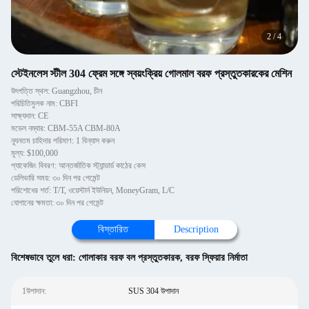
2
/
4
স্টেইনলেস স্টীল 304 ফ্রেম সঙ্গে স্বয়ংক্রিয় গোলমাল বরফ প্রস্তুতকারকের মেশিন
উৎপত্তি স্থল: Guangzhou, চীন
পরিচিতিমুলক নাম: CBFI
সাক্ষ্যদান: CE
মডেল নম্বার: CBM-55A CBM-80A
ন্যূনতম চাহিদার পরিমাণ: 1 বিন্যাস করুন
মূল্য: $100,000
প্যাকেজিং বিবরণ: আন্তর্জাতিক স্ট্যান্ডার্ড কাঠের কেস
ডেলিভারি সময়: ৩০ দিন পর পেমেন্ট
পরিশোধের শর্ত: T/T, ওয়েস্টার্ন ইউনিয়ন, MoneyGram, L/C
যোগানের ক্ষমতা: ৩০ দিন পর পেমেন্ট
বিস্তারিত
Description
বিশেষভাবে তুলে ধরা:
গোলাকার বরফ বল প্রস্তুতকারক
,
বরফ স্ফিয়ার নির্মাতা
1উপাদান:
SUS 304 উপাদান