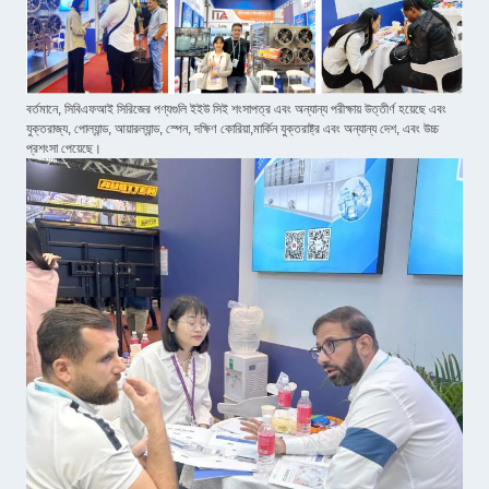
বর্তমানে, সিবিএফআই সিরিজের পণ্যগুলি ইইউ সিই শংসাপত্র এবং অন্যান্য পরীক্ষায় উত্তীর্ণ হয়েছে এবং
যুক্তরাজ্য, পোল্যান্ড, আয়ারল্যান্ড, স্পেন, দক্ষিণ কোরিয়া,মার্কিন যুক্তরাষ্ট্র এবং অন্যান্য দেশ, এবং উচ্চ
প্রশংসা পেয়েছে।