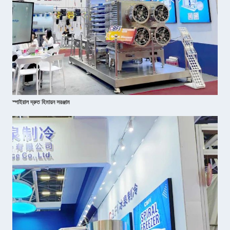
স্পাইরাল দ্রুত হিমায়ন সরঞ্জাম