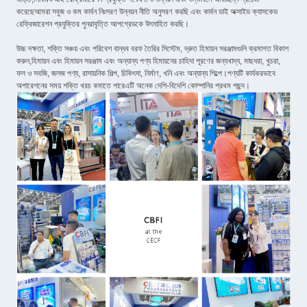
করেছেআমরা সবুজ ও কম কার্বন নিঃসরণ উন্নয়ন নীতি অনুসরণ করছি এবং কার্বন ডাই অক্সাইড ক্যাসকেড
রেফ্রিজারেশন প্রযুক্তির পুনরাবৃত্তি আপগ্রেডকে উৎসাহিত করছি।
উচ্চ দক্ষতা, শক্তি সঞ্চয় এবং পরিবেশ বান্ধব বরফ তৈরির সিস্টেম, দ্রুত হিমায়ন সরঞ্জামগুলি ক্রমাগত বিকাশ
করুন,হিমায়ন এবং হিমায়ন সরঞ্জাম এবং অন্যান্য পণ্য হিমায়নের চাহিদা পূরণের জন্যখাদ্য, মাছধরা, খুচরা,
ফল ও সবজি, জলজ পণ্য, রাসায়নিক শিল্প, চিকিৎসা, নির্মাণ, খনি এবং অন্যান্য শিল্পে।পণ্যটি কার্যকরভাবে
অপারেশনের সময় শক্তি খরচ কমাতে পারেএটি অনেক দেশি-বিদেশি কোম্পানির প্রথম পছন্দ।