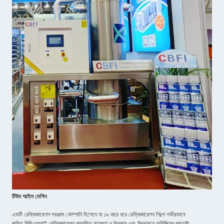
টিউব আইস মেশিন
একটি রেফ্রিজারেশন সরঞ্জাম কোম্পানি হিসেবে যা ১৯ বছর ধরে রেফ্রিজারেশন শিল্পে গভীরভাবে
জড়িত,সিবিএফআই রেফ্রিজারেশন প্রযুক্তি গবেষণা ও উন্নয়ন এবং উদ্ভাবনে অবিচ্ছিন্ন প্রচেষ্টা