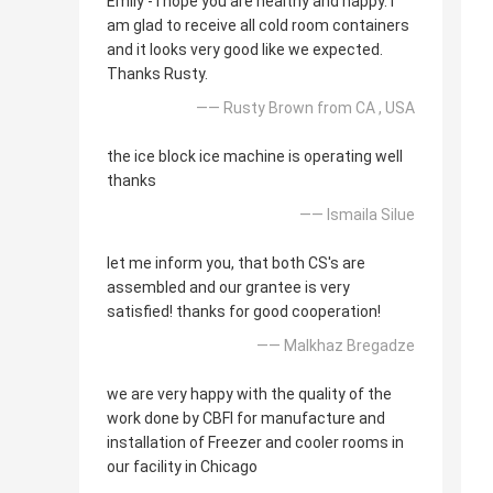
Emily - I hope you are healthy and happy. I
am glad to receive all cold room containers
and it looks very good like we expected.
Thanks Rusty.
—— Rusty Brown from CA , USA
the ice block ice machine is operating well
thanks
—— Ismaila Silue
let me inform you, that both CS's are
assembled and our grantee is very
satisfied! thanks for good cooperation!
—— Malkhaz Bregadze
we are very happy with the quality of the
work done by CBFI for manufacture and
installation of Freezer and cooler rooms in
our facility in Chicago